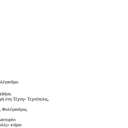
ολέγανδρο.
Αθήνα.
φή στη Τέχνη»
Τεχνόπολις,
, Φολέγανδρος
αντορίνι
λές» κτίριο