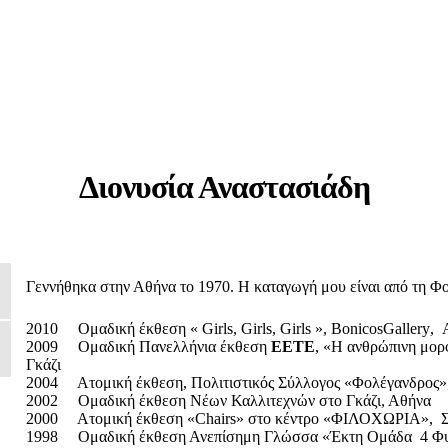
Διονυσία Αναστασιάδη
Γεννήθηκα στην Αθήνα το 1970. Η καταγωγή μου είναι από τη Φ
2010
Ομαδική έκθεση «
Girls
,
Girls
,
Girls
»,
Bonicos
Gallery
,
2009
Ομαδική Πανελλήνια έκθεση
ΕΕΤΕ
, «Η ανθρώπινη μορ
Γκάζι
2004
Ατομική έκθεση, Πολιτιστικός Σύλλογος «Φολέγανδρος»
2002
Ομαδική έκθεση Νέων Καλλιτεχνών στο Γκάζι, Αθήνα
2000
Ατομική έκθεση «
Chairs
» στο κέντρο «ΦΙΛΟΧΩΡΙΑ»,
Σ
1998
Ομαδική έκθεση Ανεπίσημη Γλώσσα «Έκτη Ομάδα
4 Φυ