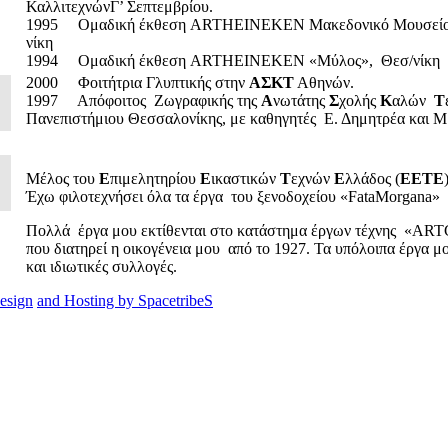
ΚαλλιτεχνώνΓ’ Σεπτεμβρίου.
1995
Ομαδική έκθεση
ART
HEINEKEN
Μακεδονικό Μουσείο
νίκη
1994
Ομαδική έκθεση
ART
HEINEKEN
«Μύλος»,
Θεσ/νίκη
20
0
0
Φοιτήτρια Γλυπτικής στην
ΑΣΚΤ
Αθηνών.
1997
Απόφοιτος
Ζωγραφικής της
Α
νωτάτης
Σ
χολής
Κ
αλών
Τ
Πανεπιστήμιου Θεσσαλονίκης, με καθηγητές
Ε. Δημητρέα και 
Μέλος του
Ε
πιμελητηρίου
Ε
ικαστικών
Τ
εχνών
Ε
λλάδος (
ΕΕΤΕ
Έχω φιλοτεχνήσει όλα τα έργα
του ξενοδοχείου «
Fata
Morgana
»
Πολλά
έργα μου εκτίθενται στο κατάστημα έργων τέχνης
«
ART
που διατηρεί η οικογένεια μου
από το 1927. Τα υπόλοιπα έργα μ
και ιδιωτικές συλλογές.
esign
and Hosting by SpacetribeS